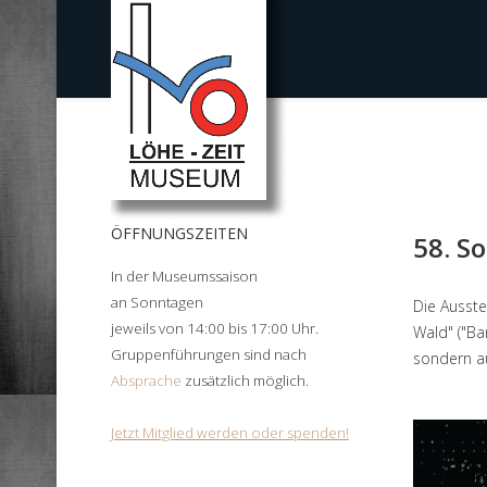
ÖFFNUNGSZEITEN
58. S
In der Museumssaison
an Sonntagen
Die Ausste
jeweils von 14:00 bis 17:00 Uhr.
Wald" ("Ba
Gruppenführungen sind nach
sondern au
Absprache
zusätzlich möglich.
Jetzt Mitglied werden oder spenden!