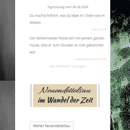
Tageslosung vom
06.08.2026
Du machst fröhlich, was da lebet im Osten wie im
Westen.
Psalm 65,9
Der Kerkermeister freute sich mit seinem ganzen
Hause, dass er zum Glauben an Gott gekommen
war.
Apostelgeschichte 16,34
Info Herrnhuter Losungen
Wetter Neuendettelsau